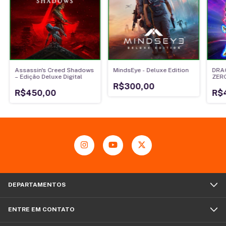
Assassin's Creed Shadows
MindsEye - Deluxe Edition
DRAG
– Edição Deluxe Digital
ZER
R$300,00
R$450,00
R$
DEPARTAMENTOS
ENTRE EM CONTATO