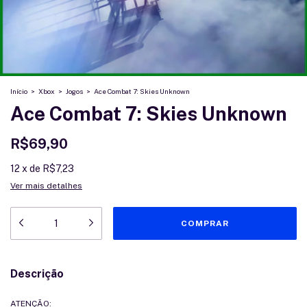
Início
>
Xbox
>
Jogos
>
Ace Combat 7: Skies Unknown
Ace Combat 7: Skies Unknown
R$69,90
12
x
de
R$7,23
Ver mais detalhes
Descrição
ATENÇÃO: