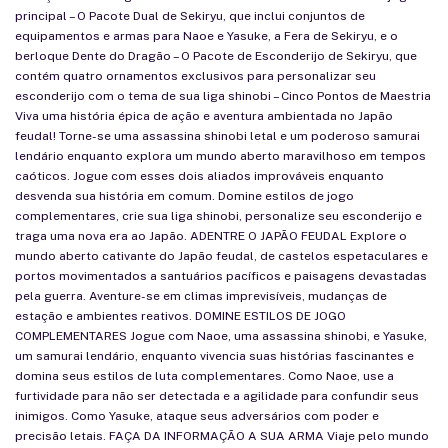
principal – O Pacote Dual de Sekiryu, que inclui conjuntos de
equipamentos e armas para Naoe e Yasuke, a Fera de Sekiryu, e o
berloque Dente do Dragão – O Pacote de Esconderijo de Sekiryu, que
contém quatro ornamentos exclusivos para personalizar seu
esconderijo com o tema de sua liga shinobi – Cinco Pontos de Maestria
Viva uma história épica de ação e aventura ambientada no Japão
feudal! Torne-se uma assassina shinobi letal e um poderoso samurai
lendário enquanto explora um mundo aberto maravilhoso em tempos
caóticos. Jogue com esses dois aliados improváveis enquanto
desvenda sua história em comum. Domine estilos de jogo
complementares, crie sua liga shinobi, personalize seu esconderijo e
traga uma nova era ao Japão. ADENTRE O JAPÃO FEUDAL Explore o
mundo aberto cativante do Japão feudal, de castelos espetaculares e
portos movimentados a santuários pacíficos e paisagens devastadas
pela guerra. Aventure-se em climas imprevisíveis, mudanças de
estação e ambientes reativos. DOMINE ESTILOS DE JOGO
COMPLEMENTARES Jogue com Naoe, uma assassina shinobi, e Yasuke,
um samurai lendário, enquanto vivencia suas histórias fascinantes e
domina seus estilos de luta complementares. Como Naoe, use a
furtividade para não ser detectada e a agilidade para confundir seus
inimigos. Como Yasuke, ataque seus adversários com poder e
precisão letais. FAÇA DA INFORMAÇÃO A SUA ARMA Viaje pelo mundo