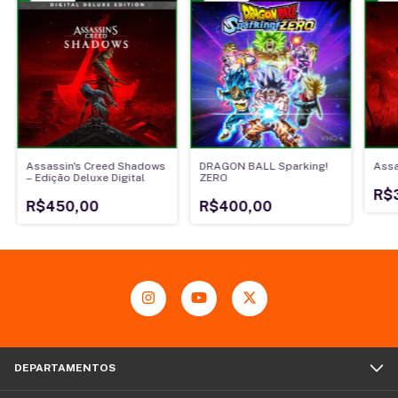
Assassin's Creed Shadows
DRAGON BALL Sparking!
Assa
– Edição Deluxe Digital
ZERO
R$
R$450,00
R$400,00
DEPARTAMENTOS