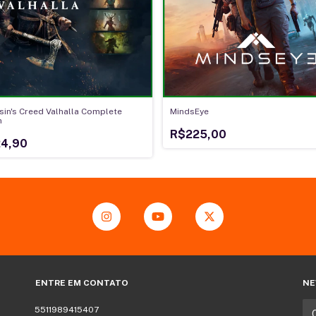
in's Creed Valhalla Complete
MindsEye
n
R$225,00
24,90
ENTRE EM CONTATO
NE
5511989415407