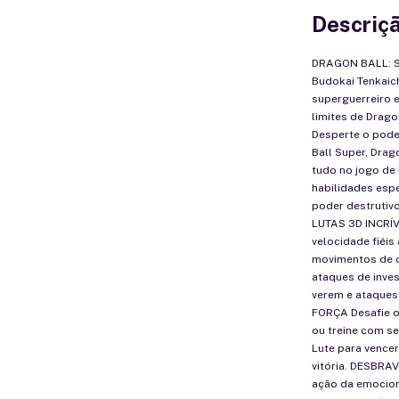
Descriç
DRAGON BALL: Sp
Budokai Tenkaich
superguerreiro e
limites de Drag
Desperte o pode
Ball Super, Drag
tudo no jogo de
habilidades espe
poder destrutivo
LUTAS 3D INCRÍV
velocidade fiéis
movimentos de c
ataques de inve
verem e ataques
FORÇA Desafie o
ou treine com se
Lute para vence
vitória. DESBRA
ação da emocion