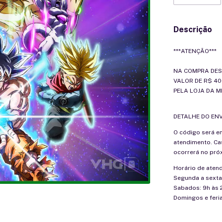
Descrição
***ATENÇÃO***
NA COMPRA DES
VALOR DE R$ 40
PELA LOJA DA 
DETALHE DO ENV
O código será e
atendimento. Cas
ocorrerá no próx
Horário de aten
Segunda a sexta
Sabados: 9h às 
Domingos e feria