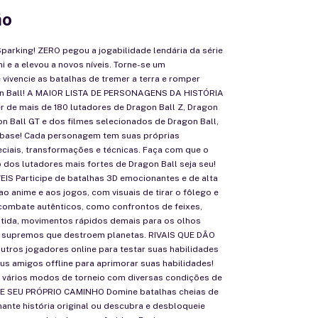
ão
arking! ZERO pegou a jogabilidade lendária da série
i e a elevou a novos níveis. Torne-se um
 vivencie as batalhas de tremer a terra e romper
on Ball! A MAIOR LISTA DE PERSONAGENS DA HISTÓRIA
r de mais de 180 lutadores de Dragon Ball Z, Dragon
on Ball GT e dos filmes selecionados de Dragon Ball,
 base! Cada personagem tem suas próprias
ciais, transformações e técnicas. Faça com que o
 dos lutadores mais fortes de Dragon Ball seja seu!
EIS Participe de batalhas 3D emocionantes e de alta
 ao anime e aos jogos, com visuais de tirar o fôlego e
ombate autênticos, como confrontos de feixes,
stida, movimentos rápidos demais para os olhos
 supremos que destroem planetas. RIVAIS QUE DÃO
utros jogadores online para testar suas habilidades
us amigos offline para aprimorar suas habilidades!
r vários modos de torneio com diversas condições de
VE SEU PRÓPRIO CAMINHO Domine batalhas cheias de
ante história original ou descubra e desbloqueie