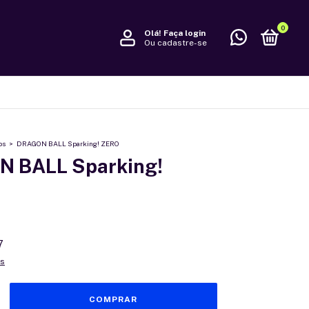
0
Olá!
Faça login
Ou cadastre-se
os
>
DRAGON BALL Sparking! ZERO
 BALL Sparking!
7
es