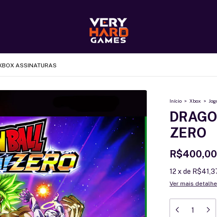
XBOX ASSINATURAS
Início
>
Xbox
>
Jog
DRAGON
ZERO
R$400,00
12
x
de
R$41,3
Ver mais detalh