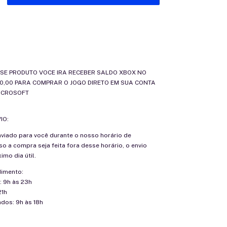
SE PRODUTO VOCE IRA RECEBER SALDO XBOX NO
0,00 PARA COMPRAR O JOGO DIRETO EM SUA CONTA
MICROSOFT
IO:
nviado para você durante o nosso horário de
o a compra seja feita fora desse horário, o envio
imo dia útil.
dimento:
: 9h às 23h
21h
dos: 9h às 18h