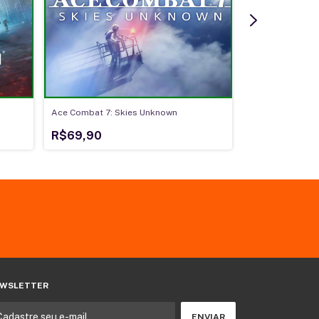
Ace Combat 7: Skies Unknown
Assassin's Cre
R$69,90
R$350,00
WSLETTER