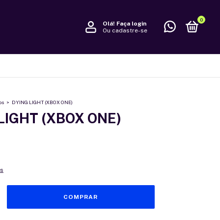
0
Olá!
Faça login
Ou cadastre-se
os
>
DYING LIGHT (XBOX ONE)
LIGHT (XBOX ONE)
es