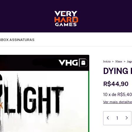
XBOX ASSINATURAS
Início
>
Xbox
>
Jog
DYING 
R$44,90
10
x
de
R$5,40
Ver mais detalh