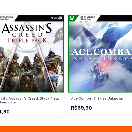
riplo Assassin's Creed: Black Flag,
Ace Combat 7: Skies Unknown
 Syndicate
R$69,90
4,90