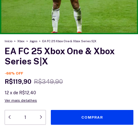
Início
>
Xbox
>
Jogos
>
EA FC 25 Xbox One & Xbox Series S|X
EA FC 25 Xbox One & Xbox
Series S|X
-
66
%
OFF
R$119,90
R$349,90
12
x
de
R$12,40
Ver mais detalhes