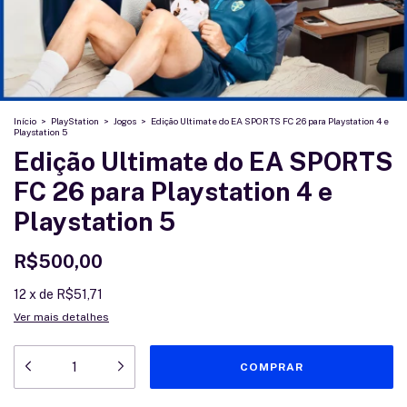
Início
>
PlayStation
>
Jogos
>
Edição Ultimate do EA SPORTS FC 26 para Playstation 4 e
Playstation 5
Edição Ultimate do EA SPORTS
FC 26 para Playstation 4 e
Playstation 5
R$500,00
12
x
de
R$51,71
Ver mais detalhes