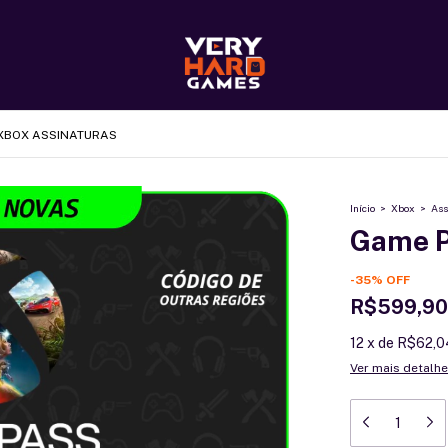
XBOX ASSINATURAS
Início
>
Xbox
>
Ass
Game P
-
35
%
OFF
R$599,90
12
x
de
R$62,0
Ver mais detalh