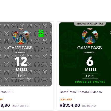
Pass DUO
Game Pass Ultimate 6 Meses
FF
-
23
%
OFF
19,90
R$354,90
R$1.438,80
R$461,40