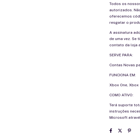
Todos os nossos
autorizados. Nã
oferecemos códig
resgatar o prod
A assinatura adq
de uma vez. Se t
contato da loja 
SERVE PARA:
Contas Novas pa
FUNCIONA EM:
Xbox One, Xbox S
COMO ATIVO:
Terá suporte tot
instruções neces
Microsoft atravé