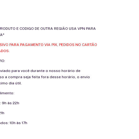
PRODUTO E CODIGO DE OUTRA REGIÂO USA VPN PARA
A*
IVO PARA PAGAMENTO VIA PIX, PEDIDOS NO CARTÃO
ADOS.
IO:
nviado para você durante o nosso horário de
o a compra seja feita fora desse horário, o envio
imo dia útil.
dimento:
: 9h às 22h
21h
dos: 10h às 17h