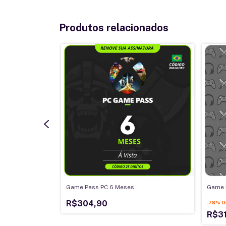
Produtos relacionados
Game Pass PC 6 Meses
Game 
R$304,90
-
78
%
O
R$3