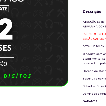
Descrição
ATENÇÃO ESTE 
ATIVAR NA CONT
PRODUTO EXCLUS
SERÃO CANCEL
DETALHE DO ENV
O código será e
atendimento. Cas
ocorrerá no próx
Horário de aten
Segunda a sexta
Sabados: 9h às 
Domingos e feria
GARANTIA: