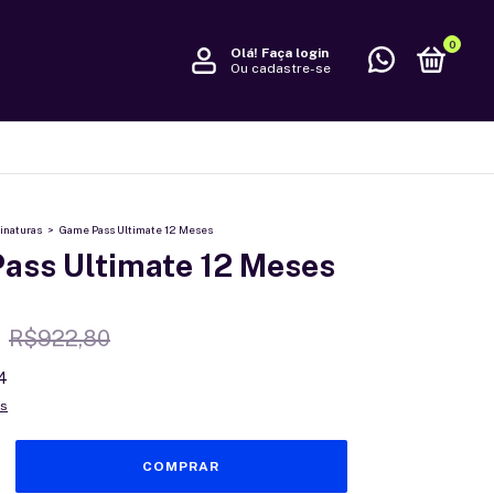
0
Olá!
Faça login
Ou cadastre-se
inaturas
>
Game Pass Ultimate 12 Meses
ass Ultimate 12 Meses
R$922,80
4
es