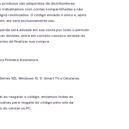
 produtos são adquiridos de distribuidores
o trabalhamos com contas compartilhadas e não
os reutilizados. O código enviado é único e, após
uto, ele será exclusivamente seu.
uirida será ativada em sua conta por todo o período
iver dúvidas, entre em contato conosco através do
antes de finalizar sua compra.
ra Primeira Assinatura
eries X|S, Windows 10, 11, Smart TV e Celulares.
al ao resgatar o código, enviamos todas as
sárias para resgate do código pelo site da
s do celular ou PC.