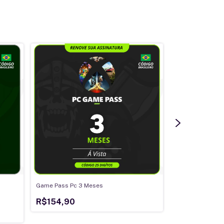
Game Pass Pc 3 Meses
Game Pass Ulti
R$154,90
-
23
%
OFF
R$529,90
R