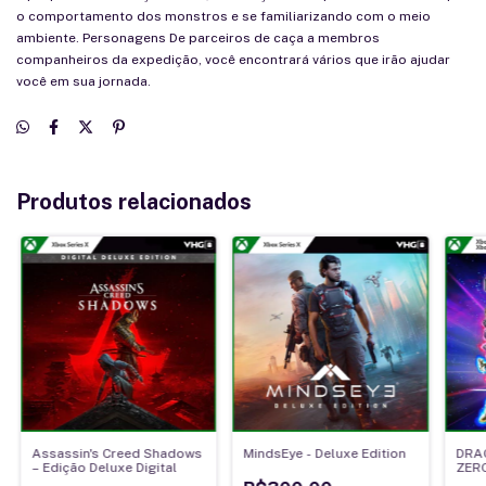
o comportamento dos monstros e se familiarizando com o meio
ambiente. Personagens De parceiros de caça a membros
companheiros da expedição, você encontrará vários que irão ajudar
você em sua jornada.
Produtos relacionados
Assassin's Creed Shadows
MindsEye - Deluxe Edition
DRAG
– Edição Deluxe Digital
ZER