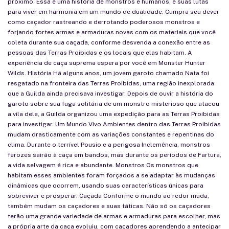
próximo. Essa é uma história de monstros e humanos, e suas lutas
para viver em harmonia em um mundo de dualidade. Cumpra seu dever
como caçador rastreando e derrotando poderosos monstros e
forjando fortes armas e armaduras novas com os materiais que você
coleta durante sua caçada, conforme desvenda a conexão entre as
pessoas das Terras Proibidas e os locais que elas habitam. A
experiência de caça suprema espera por você em Monster Hunter
Wilds. História Há alguns anos, um jovem garoto chamado Nata foi
resgatado na fronteira das Terras Proibidas, uma região inexplorada
que a Guilda ainda precisava investigar. Depois de ouvir a história do
garoto sobre sua fuga solitária de um monstro misterioso que atacou
a vila dele, a Guilda organizou uma expedição para as Terras Proibidas
para investigar. Um Mundo Vivo Ambientes dentro das Terras Proibidas
mudam drasticamente com as variações constantes e repentinas do
clima. Durante o terrível Pousio e a perigosa Inclemência, monstros
ferozes sairão à caça em bandos, mas durante os períodos de Fartura,
a vida selvagem é rica e abundante. Monstros Os monstros que
habitam esses ambientes foram forçados a se adaptar às mudanças
dinâmicas que ocorrem, usando suas características únicas para
sobreviver e prosperar. Caçada Conforme o mundo ao redor muda,
também mudam os caçadores e suas táticas. Não só os caçadores
terão uma grande variedade de armas e armaduras para escolher, mas
a própria arte da caça evoluiu, com caçadores aprendendo a antecipar