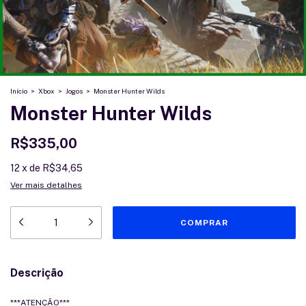
Início
>
Xbox
>
Jogos
>
Monster Hunter Wilds
Monster Hunter Wilds
R$335,00
12
x
de
R$34,65
Ver mais detalhes
Descrição
***ATENÇÃO***