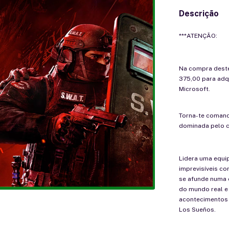
Descrição
***ATENÇÃO:
Na compra deste
375,00 para adqu
Microsoft.
Torna-te comand
dominada pelo c
Lidera uma equi
imprevisíveis co
se afunde numa 
do mundo real e
acontecimentos 
Los Sueños.