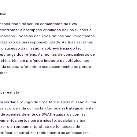
tivo
nsabilidade de ser um comandante da SWAT
confrontar a corrupção criminosa de Los Sueños e
cidadãos. Todas as decisões táticas são importantes,
ados são da tua responsabilidade. As tuas escolhas
 o sucesso da missão, a sobrevivência do teu
egurança dos reféns. As mortes de companheiros de
reféns têm um profundo impacto psicológico nos
 da equipa, afetando o seu desempenho ou pondo
iras.
ca realista
m verdadeiro jogo de tiros tático. Cada missão é uma
o risco, de vida ou morte. Compõe estrategicamente
 de agentes de elite da SWAT, equipa-os com as
pamentos certos para a missão, posiciona a tua
izar o arrombamento tático de fortalezas de
ntificar e neutralizar rapidamente as ameaças em