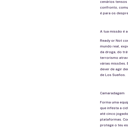
cenários tensos 
confronto, comu
é para os despr
A tua missão é a
Ready or Not co
mundo real, exp
da droga, do trá
terrorismo atrav
várias missões.
dever de agir de
de Los Sueños.
Camaradagem
Forma uma equip
que infesta a c
até cinco jogad
plataformas. Co
protege o teu e