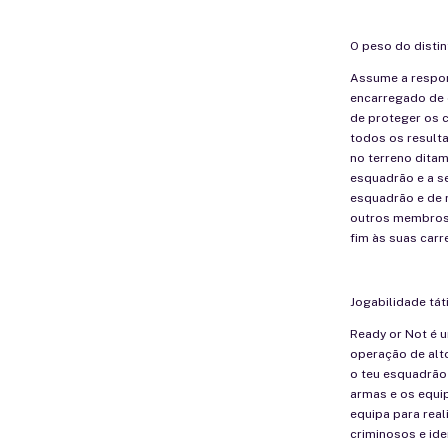
O peso do distin
Assume a respo
encarregado de 
de proteger os 
todos os result
no terreno ditam
esquadrão e a s
esquadrão e de 
outros membros
fim às suas carre
Jogabilidade táti
Ready or Not é u
operação de alt
o teu esquadrão
armas e os equi
equipa para real
criminosos e ide