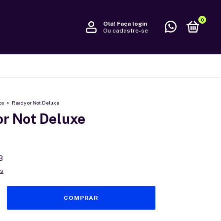
0
Olá!
Faça login
Ou cadastre-se
os
>
Ready or Not Deluxe
or Not Deluxe
8
es