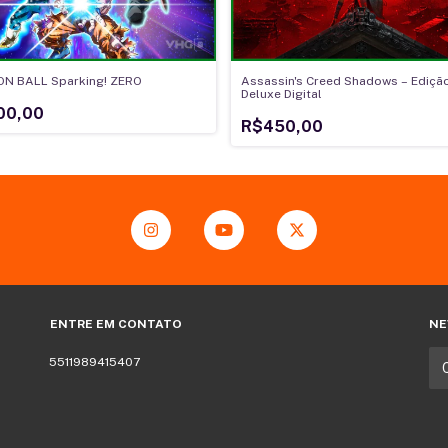
N BALL Sparking! ZERO
Assassin's Creed Shadows – Ediçã
Deluxe Digital
00,00
R$450,00
ENTRE EM CONTATO
NE
5511989415407