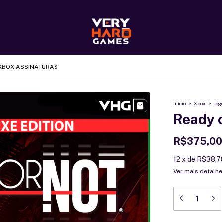
XBOX ASSINATURAS
Início
>
Xbox
>
Jog
Ready 
R$375,00
12
x
de
R$38,7
Ver mais detalh