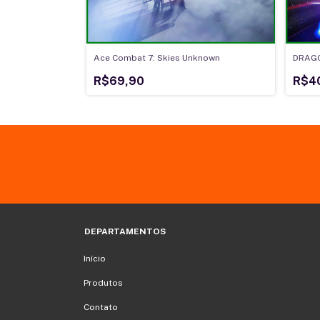
eed: Black Flag,
Ace Combat 7: Skies Unknown
DRAGO
R$69,90
R$4
DEPARTAMENTOS
Início
Produtos
Contato