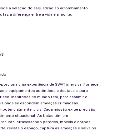
desde a seleção do esquadrão ao arrombamento
 faz a diferença entre a vida e a morte.
AS
ndo
oporciona uma experiência de SWAT imersiva. Fornece
mas e equipamentos autênticos e destaca-a para
risco, inspiradas no mundo real, para assumir o
ais onde se escondem ameaças criminosas
 potencialmente, civis. Cada missão exige precisão
cimento situacional. As balas têm um
ealista, atravessando paredes, móveis e corpos.
da, revista o espaço, captura as ameaças e salva os