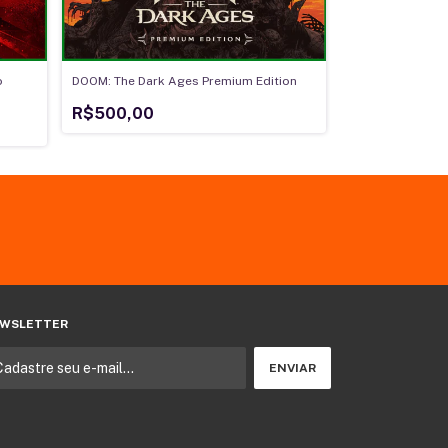
o
DOOM: The Dark Ages Premium Edition
MindsEye - Delux
R$500,00
R$300,00
WSLETTER