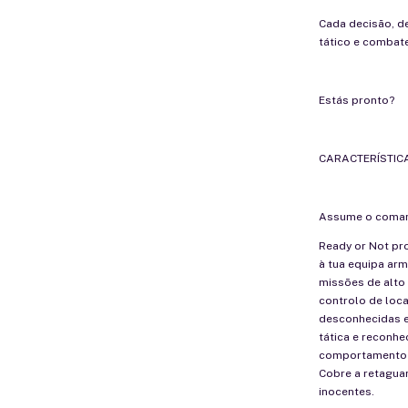
Cada decisão, 
tático e combate,
Estás pronto?
CARACTERÍSTIC
Assume o coma
Ready or Not pr
à tua equipa ar
missões de alto 
controlo de loc
desconhecidas e,
tática e reconhe
comportamento r
Cobre a retaguar
inocentes.