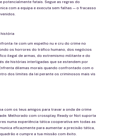
e potencialmente fatais. Segue as regras do
nica com a equipa e executa sem falhas — o fracasso
evenidos.
 história
nfronta-te com um espelho nu e cru do crime no
ondo os horrores do tráfico humano, dos negócios
fico ilegal de armas, do extremismo militante e do
és de histórias interligadas que se estendem por
 Enfrenta dilemas morais quando confrontado com o
ntro dos limites da lei perante os criminosos mais vis
a com os teus amigos para travar a onda de crime
idade. Melhorado com crossplay, Ready or Not suporta
ores numa experiência tática cooperativa em todas as
munica eficazmente para aumentar a precisão tática,
squadrão e cumpre a tua missão com êxito.