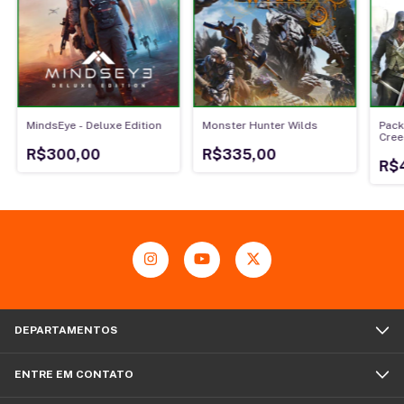
MindsEye - Deluxe Edition
Monster Hunter Wilds
Pack
Cree
Synd
R$300,00
R$335,00
R$
DEPARTAMENTOS
ENTRE EM CONTATO