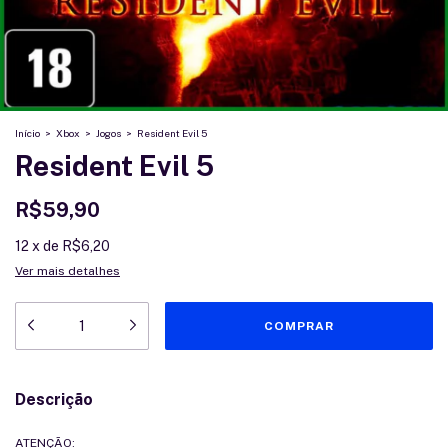
Início
>
Xbox
>
Jogos
>
Resident Evil 5
Resident Evil 5
R$59,90
12
x
de
R$6,20
Ver mais detalhes
Descrição
ATENÇÃO: